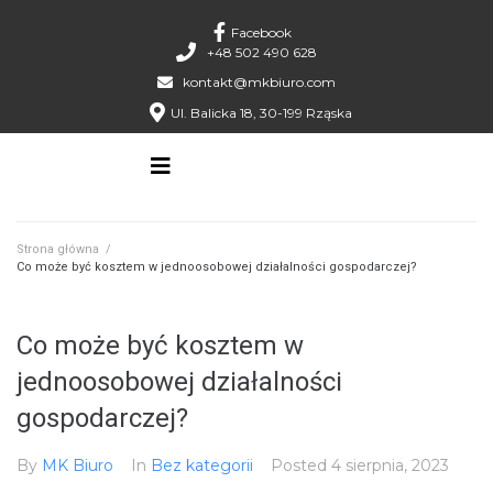
Facebook
+48 502 490 628
kontakt@mkbiuro.com
Ul. Balicka 18, 30-199 Rząska
Strona główna
/
Co może być kosztem w jednoosobowej działalności gospodarczej?
Co może być kosztem w
jednoosobowej działalności
gospodarczej?
By
MK Biuro
In
Bez kategorii
Posted
4 sierpnia, 2023